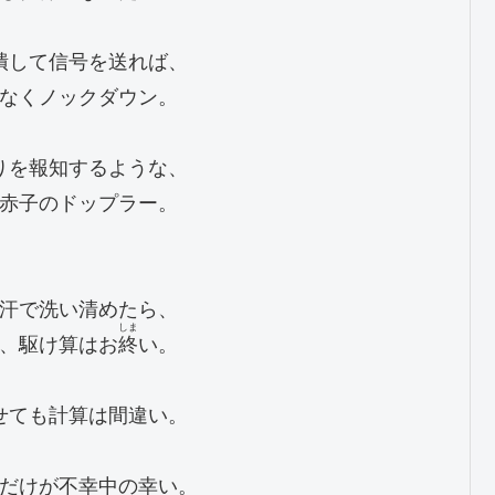
潰して信号を送れば、

なくノックダウン。

りを報知するような、

赤子のドップラー。

汗で洗い清めたら、

しま
、駆け算はお
終
い。

せても計算は間違い。

だけが不幸中の幸い。
