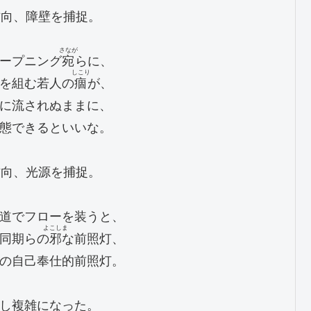
方向、障壁を捕捉。

さなが
ープニング
宛
らに、

しこり
を組む若人の
痼
が、

に流されぬままに、

態できるといいな。

方向、光源を捕捉。

道でフローを装うと、

　よこしま　
同期ら
の邪な
前照灯、

の自己奉仕的前照灯。

し複雑になった。
