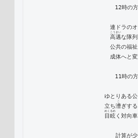
　12時の
　連ドラのオ
こうまい
高邁
な隊列
　公共の福祉
　成体へと変
　11時の
　ゆとりある公
こ
　立ち
漕
ぎする
めくるめ
目眩
く対向車
　計算が少