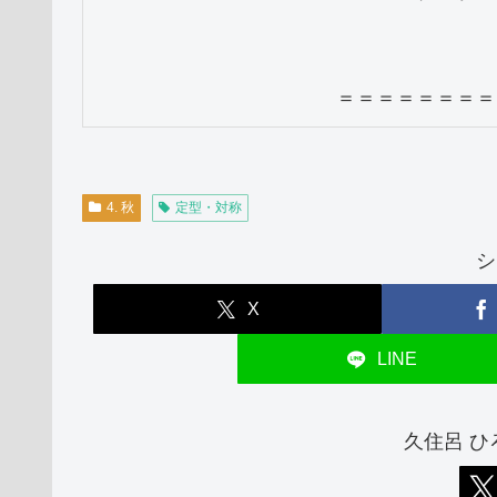
＝＝＝＝＝＝＝＝
4. 秋
定型・対称
シ
X
LINE
久住呂 