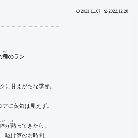
2021.11.07
2022.12.28
＝＝＝＝＝＝＝＝＝＝＝

ぐさ
れ
種
クに甘えがちな季節。

コアに蒸気は見えず。

らだ
ほて
体
が
熱
ってきたら、

、駆け算のお時間。
