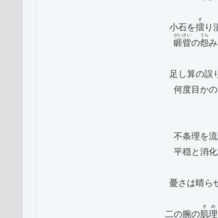
す
　小石を
擂
り
がいさい
うら
睚眥
の
怨
み
　足し算の誤
　何度目かの
　不条理を流
　平穏と消化
　憂さは晴ら
きめ
　二の腕の
肌理