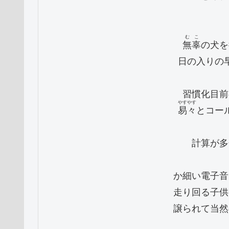
むこ
無辜
の犬を
　日の入りの
　習慣化目前
やすやす
易々
とコー
　計算が多
　か細い電子音
　走り回る子供
　譲られて当然