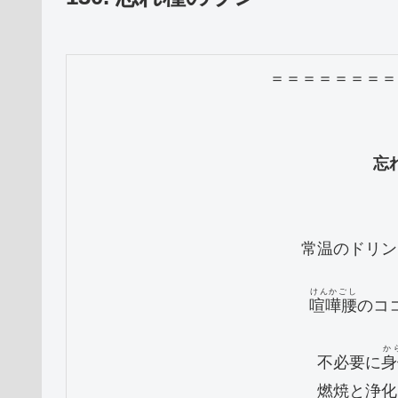
＝＝＝＝＝＝＝＝
忘
　常温のドリン
けんかごし
喧嘩腰
のコ
か
　不必要に
身
　燃焼と浄化