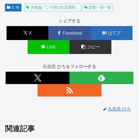
5. 冬
共犯編『二十四の狂言誘拐』
定型・節一致
シェアする
X
Facebook
はてブ
LINE
コピー
久住呂 ひろをフォローする
久住呂 ひろ
関連記事